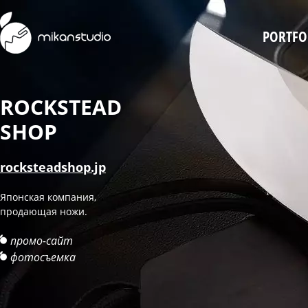
Skip
to
PORTFO
main
content
ROCKSTEAD
SHOP
rocksteadshop.jp
Японская компания,
продающая ножи.
промо-сайт
фотосъемка