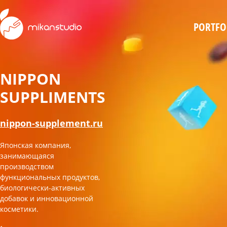
Skip
to
PORTFO
main
content
NIPPON
SUPPLIMENTS
nippon-supplement.ru
Японская компания,
занимающаяся
производством
функциональных продуктов,
биологически-активных
добавок и инновационной
косметики.